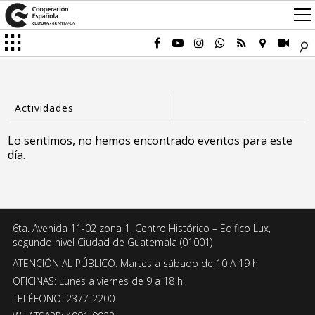
Lo sentimos, no hemos encontrado eventos para este
día.
6ta. Avenida 11-02 zona 1, Centro Histórico – Edifico Lux,
segundo nivel Ciudad de Guatemala (01001)
ATENCIÓN AL PÚBLICO: Martes a sábado de 10 A 19 h
OFICINAS: Lunes a viernes de 9 a 18 h
TELÉFONO: 2377-2200