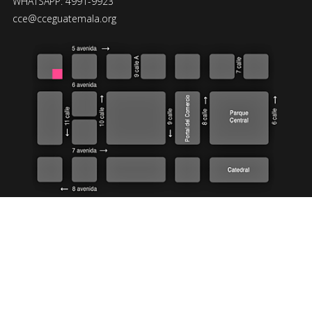
WHATSAPP: 4991-9923
cce@cceguatemala.org