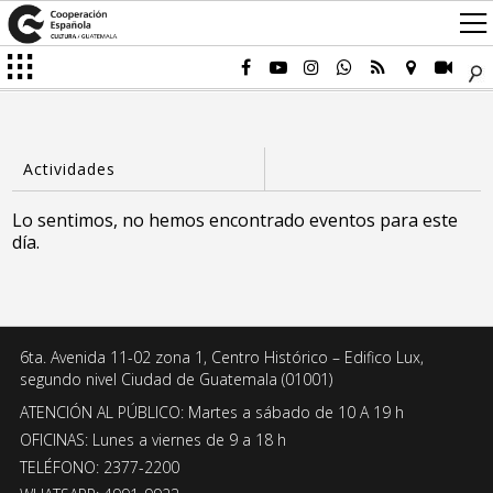
Lo sentimos, no hemos encontrado eventos para este
día.
6ta. Avenida 11-02 zona 1, Centro Histórico – Edifico Lux,
segundo nivel Ciudad de Guatemala (01001)
ATENCIÓN AL PÚBLICO: Martes a sábado de 10 A 19 h
OFICINAS: Lunes a viernes de 9 a 18 h
TELÉFONO: 2377-2200