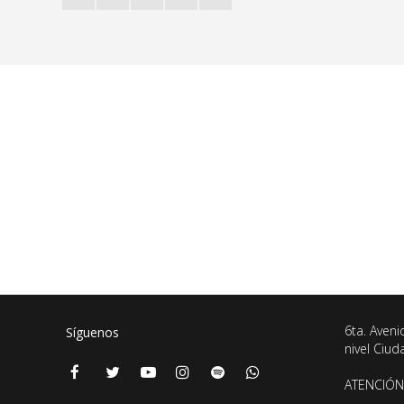
6ta. Aveni
Síguenos
nivel Ciu
ATENCIÓN 