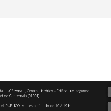
da 11-02 zona 1, Centro Histórico – Edifico Lux, segundo
dad de Guatemala (01001)
AL PÚBLICO: Martes a sábado de 10 A 19 h