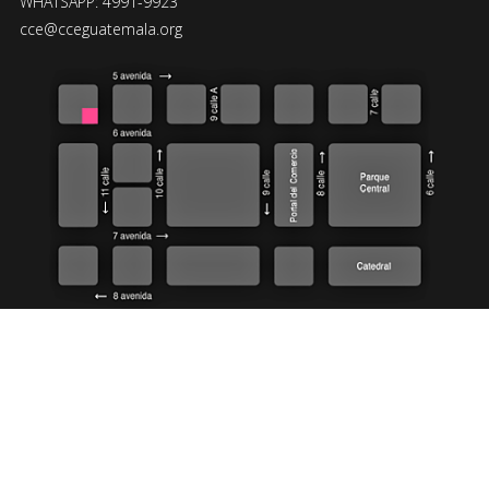
WHATSAPP: 4991-9923
cce@cceguatemala.org