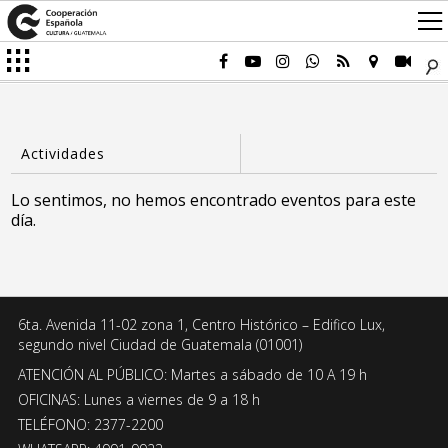
Lo sentimos, no hemos encontrado eventos para este
día.
6ta. Avenida 11-02 zona 1, Centro Histórico – Edifico Lux,
segundo nivel Ciudad de Guatemala (01001)
ATENCIÓN AL PÚBLICO: Martes a sábado de 10 A 19 h
OFICINAS: Lunes a viernes de 9 a 18 h
TELÉFONO: 2377-2200