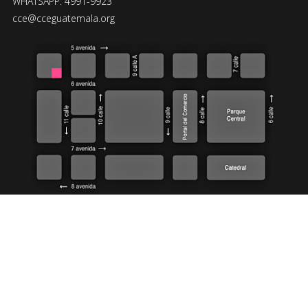
WHATSAPP: 4991-9923
cce@cceguatemala.org