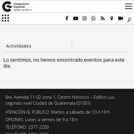
Lo sentimos, no hemos encontrado eventos para este
día.
6ta. Avenida 11-02 zona 1, Centro Histórico – Edifico Lux,
segundo nivel Ciudad de Guatemala (01001)
ATENCIÓN AL PÚBLICO: Martes a sábado de 10 A 19 h
OFICINAS: Lunes a viernes de 9 a 18 h
TELÉFONO: 2377-2200