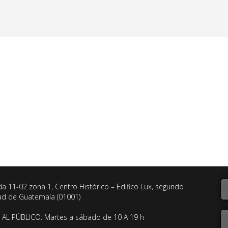
da 11-02 zona 1, Centro Histórico – Edifico Lux, segundo
dad de Guatemala (01001)
AL PÚBLICO: Martes a sábado de 10 A 19 h