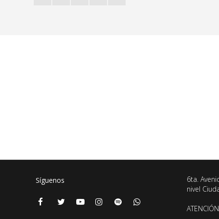
6ta. Aveni
Síguenos
nivel Ciu
ATENCIÓN 