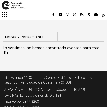
Lo sentimos, no hemos encontrado eventos para este
día.
6ta. Avenida 11-02 zona 1, Centro Histórico – Edifico Lux,
segundo nivel Ciudad de Guatemala (01001)
ATENCIÓN AL PÚBLICO: Martes a sábado de 10 A 19 h
OFICINAS: Lunes a viernes de 9 a 18 h
TELÉFONO: 2377-2200