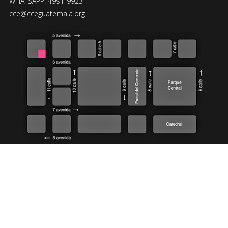
WHATSAPP: 4991-9923
cce@cceguatemala.org