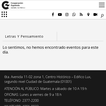
Lo sentimos, no hemos encontrado eventos para este
día.
6ta. Avenida 11-02 zona 1, Centro Histórico – Edifico Lux,
segundo nivel Ciudad de Guatemala (01001)
ATENCIÓN AL PÚBLICO: Martes a sábado de 10 A 19 h
OFICINAS: Lunes a viernes de 9 a 18 h
TELÉFONO: 2377-2200