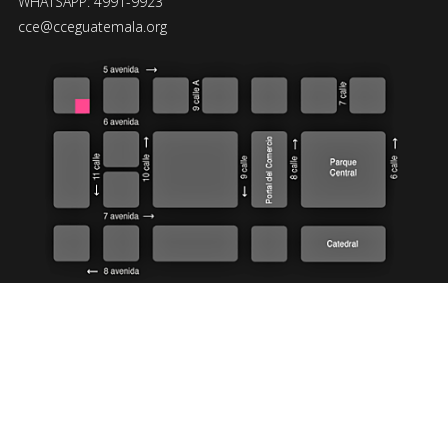
WHATSAPP: 4991-9923
cce@cceguatemala.org