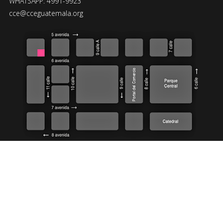
WHATSAPP: 4991-9923
cce@cceguatemala.org