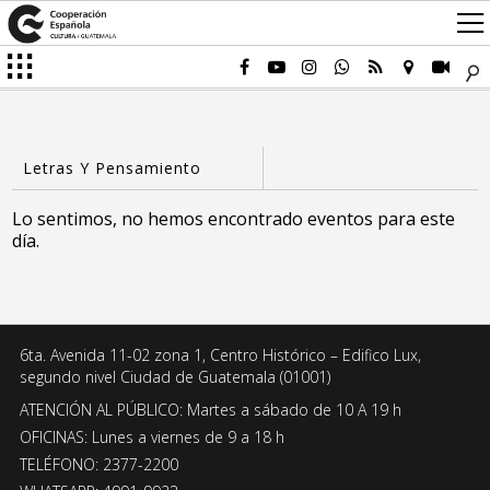
Lo sentimos, no hemos encontrado eventos para este
día.
6ta. Avenida 11-02 zona 1, Centro Histórico – Edifico Lux,
segundo nivel Ciudad de Guatemala (01001)
ATENCIÓN AL PÚBLICO: Martes a sábado de 10 A 19 h
OFICINAS: Lunes a viernes de 9 a 18 h
TELÉFONO: 2377-2200