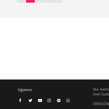
6ta. Aveni
Síguenos
nivel Ciu
ATENCIÓN 