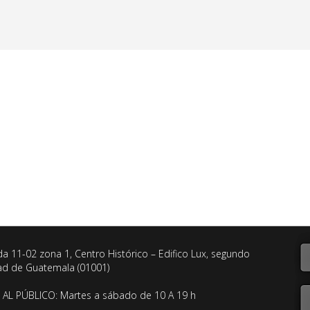
da 11-02 zona 1, Centro Histórico – Edifico Lux, segundo
dad de Guatemala (01001)
AL PÚBLICO: Martes a sábado de 10 A 19 h