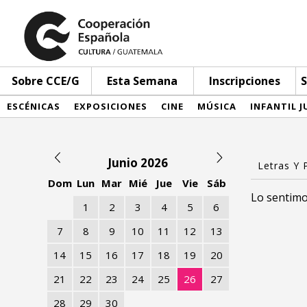
Sobre CCE/G
Esta Semana
Inscripciones
S
ESCÉNICAS
EXPOSICIONES
CINE
MÚSICA
INFANTIL J
Junio 2026
Dom
Lun
Mar
Mié
Jue
Vie
Sáb
Lo sentimo
1
2
3
4
5
6
7
8
9
10
11
12
13
14
15
16
17
18
19
20
21
22
23
24
25
26
27
28
29
30