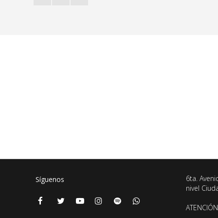
6ta. Aveni
Síguenos
nivel Ciu
ATENCIÓN 