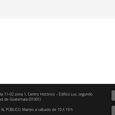
da 11-02 zona 1, Centro Histórico – Edifico Lux, segundo
dad de Guatemala (01001)
AL PÚBLICO: Martes a sábado de 10 A 19 h