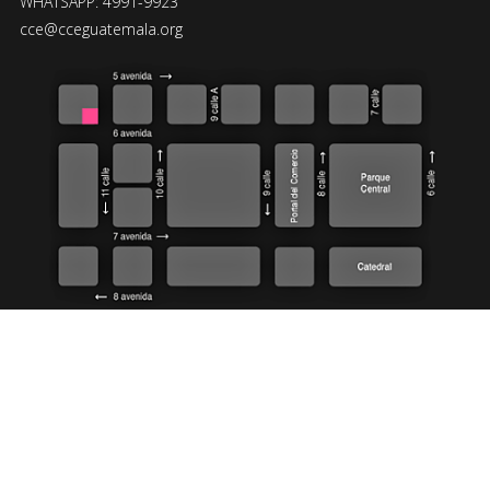
WHATSAPP: 4991-9923
cce@cceguatemala.org