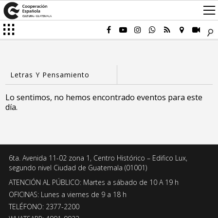
Lo sentimos, no hemos encontrado eventos para este
día.
6ta. Avenida 11-02 zona 1, Centro Histórico – Edifico Lux,
segundo nivel Ciudad de Guatemala (01001)
ATENCIÓN AL PÚBLICO: Martes a sábado de 10 A 19 h
OFICINAS: Lunes a viernes de 9 a 18 h
TELÉFONO: 2377-2200