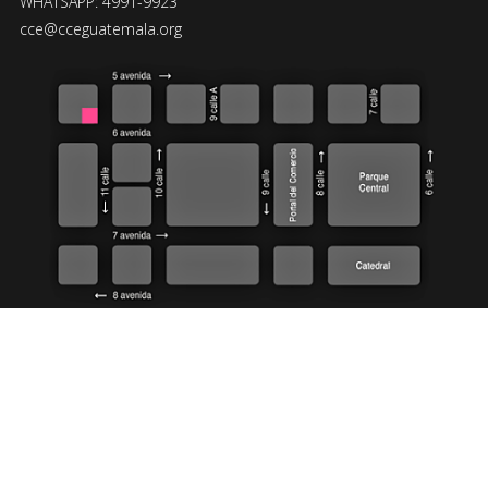
WHATSAPP: 4991-9923
cce@cceguatemala.org