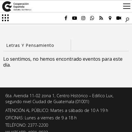
Lo sentimos, no hemos encontrado eventos para este
día.
6ta. Avenida 11-02 zona 1, Centro Histórico – Edifico Lux,
segundo nivel Ciudad de Guatemala (01001)
ATENCIÓN AL PÚBLICO: Martes a sábado de 10 A 19 h
OFICINAS: Lunes a viernes de 9 a 18 h
TELÉFONO: 2377-2200