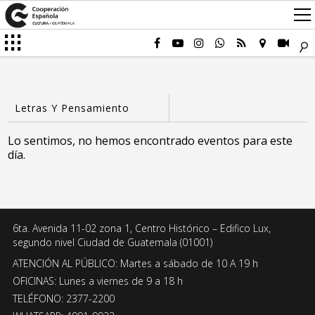
Lo sentimos, no hemos encontrado eventos para este
día.
6ta. Avenida 11-02 zona 1, Centro Histórico – Edifico Lux,
segundo nivel Ciudad de Guatemala (01001)
ATENCIÓN AL PÚBLICO: Martes a sábado de 10 A 19 h
OFICINAS: Lunes a viernes de 9 a 18 h
TELÉFONO: 2377-2200