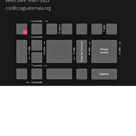
WHATSAPP: 4991-9923
cce@cceguatemala.org