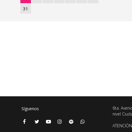
31
6ta. Aveni
Síguenos
nivel Ciu
ATENCIÓN 