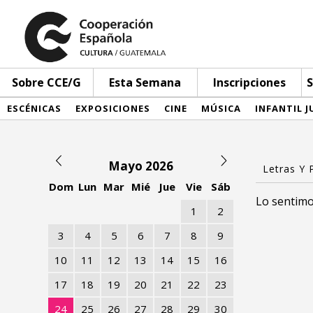
Sobre CCE/G
Esta Semana
Inscripciones
S
ESCÉNICAS
EXPOSICIONES
CINE
MÚSICA
INFANTIL J
Mayo 2026
Dom
Lun
Mar
Mié
Jue
Vie
Sáb
Lo sentimo
1
2
3
4
5
6
7
8
9
10
11
12
13
14
15
16
17
18
19
20
21
22
23
24
25
26
27
28
29
30