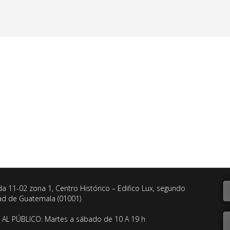
da 11-02 zona 1, Centro Histórico – Edifico Lux, segundo
dad de Guatemala (01001)
AL PÚBLICO: Martes a sábado de 10 A 19 h