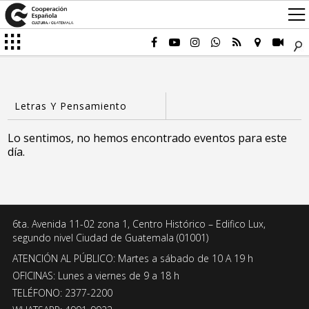
Lo sentimos, no hemos encontrado eventos para este
día.
6ta. Avenida 11-02 zona 1, Centro Histórico – Edifico Lux,
segundo nivel Ciudad de Guatemala (01001)
ATENCIÓN AL PÚBLICO: Martes a sábado de 10 A 19 h
OFICINAS: Lunes a viernes de 9 a 18 h
TELÉFONO: 2377-2200