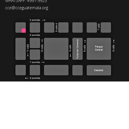
WHATSAPP: 4991-9923
cce@cceguatemala.org