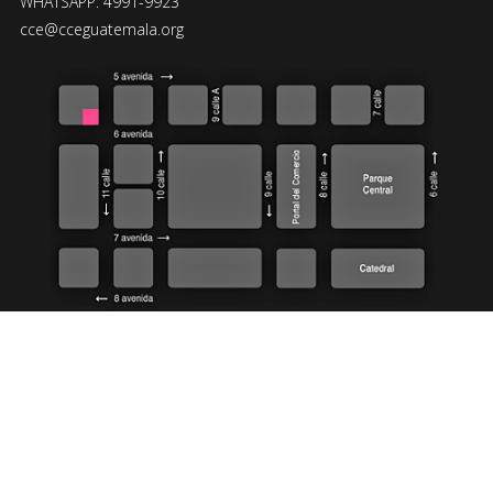
WHATSAPP: 4991-9923
cce@cceguatemala.org