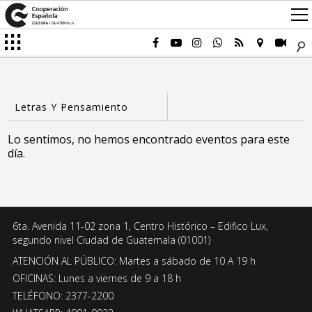
Lo sentimos, no hemos encontrado eventos para este
día.
6ta. Avenida 11-02 zona 1, Centro Histórico – Edifico Lux,
segundo nivel Ciudad de Guatemala (01001)
ATENCIÓN AL PÚBLICO: Martes a sábado de 10 A 19 h
OFICINAS: Lunes a viernes de 9 a 18 h
TELÉFONO: 2377-2200