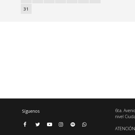
31
6ta. Aveni
Síguenos
nivel Ciu
ATENCIÓN 