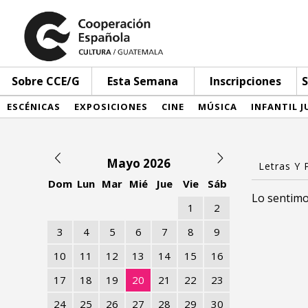
Sobre CCE/G
Esta Semana
Inscripciones
S
ESCÉNICAS
EXPOSICIONES
CINE
MÚSICA
INFANTIL J
Mayo 2026
Dom
Lun
Mar
Mié
Jue
Vie
Sáb
Lo sentimo
1
2
3
4
5
6
7
8
9
10
11
12
13
14
15
16
17
18
19
20
21
22
23
24
25
26
27
28
29
30