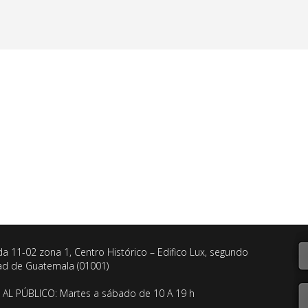
da 11-02 zona 1, Centro Histórico – Edifico Lux, segundo
dad de Guatemala (01001)
AL PÚBLICO: Martes a sábado de 10 A 19 h