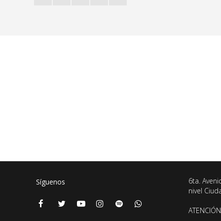
6ta. Aveni
Síguenos
nivel Ciu
ATENCIÓN 