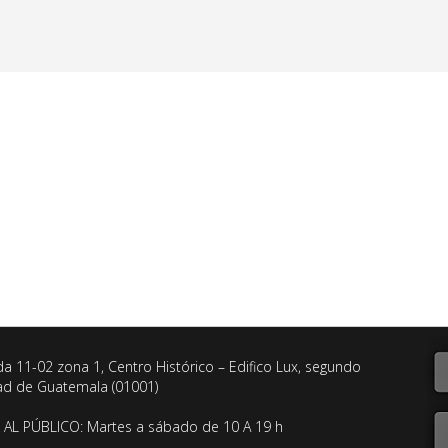
da 11-02 zona 1, Centro Histórico – Edifico Lux, segundo
dad de Guatemala (01001)
AL PÚBLICO: Martes a sábado de 10 A 19 h