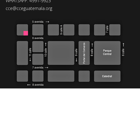
WHATSAPP: 4991-9923
cce@cceguatemala.org