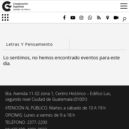
Lo sentimos, no hemos encontrado eventos para este
día.
6ta. Avenida 11-02 zona 1, Centro Histórico – Edifico Lux,
segundo nivel Ciudad de Guatemala (01001)
ATENCIÓN AL PÚBLICO: Martes a sábado de 10 A 19 h
OFICINAS: Lunes a viernes de 9 a 18 h
TELÉFONO: 2377-2200