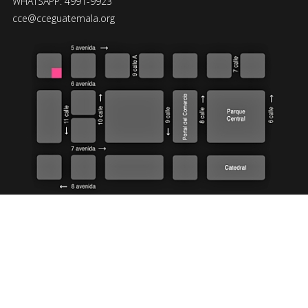
WHATSAPP: 4991-9923
cce@cceguatemala.org