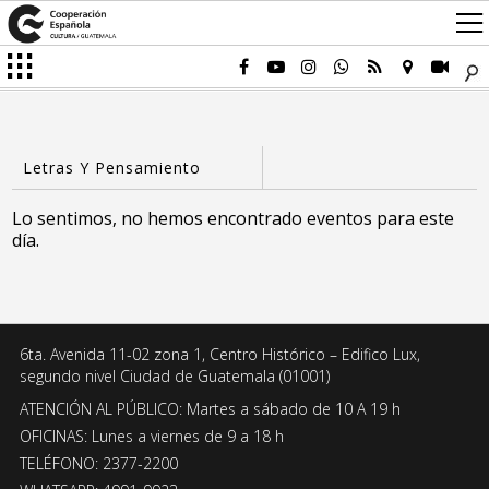
Lo sentimos, no hemos encontrado eventos para este
día.
6ta. Avenida 11-02 zona 1, Centro Histórico – Edifico Lux,
segundo nivel Ciudad de Guatemala (01001)
ATENCIÓN AL PÚBLICO: Martes a sábado de 10 A 19 h
OFICINAS: Lunes a viernes de 9 a 18 h
TELÉFONO: 2377-2200