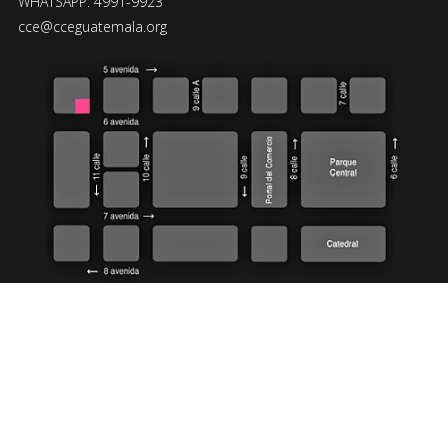
WHATSAPP: 4991-9923
cce@cceguatemala.org