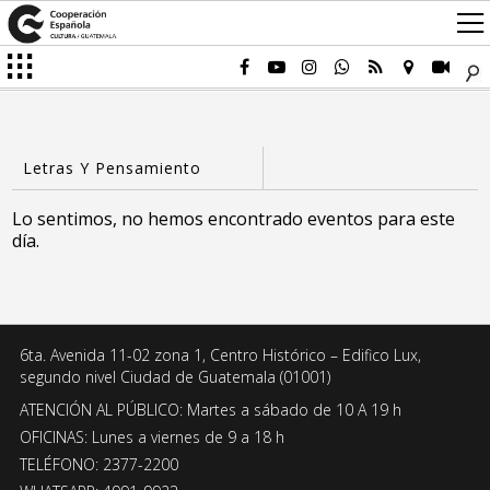
Lo sentimos, no hemos encontrado eventos para este
día.
6ta. Avenida 11-02 zona 1, Centro Histórico – Edifico Lux,
segundo nivel Ciudad de Guatemala (01001)
ATENCIÓN AL PÚBLICO: Martes a sábado de 10 A 19 h
OFICINAS: Lunes a viernes de 9 a 18 h
TELÉFONO: 2377-2200