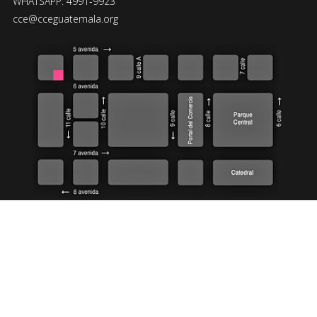
WHATSAPP: 4991-9923
cce@cceguatemala.org