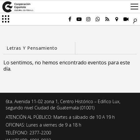
Lo sentimos, no hemos encontrado eventos para este
día.
6ta. Avenida 11-02 zona 1, Centro Histórico – Edifico Lux,
segundo nivel Ciudad de Guatemala (01001)
ATENCIÓN AL PÚBLICO: Martes a sábado de 10 A 19 h
OFICINAS: Lunes a viernes de 9 a 18 h
TELÉFONO: 2377-2200