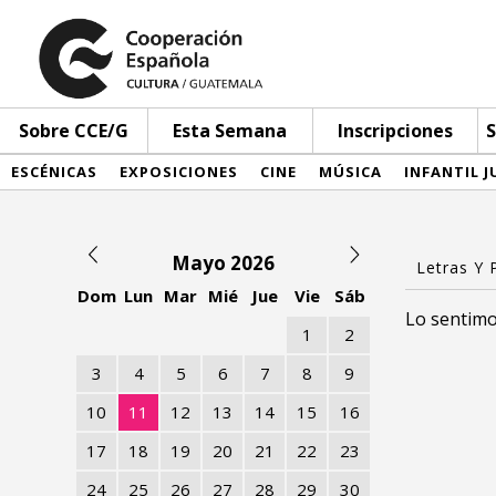
Sobre CCE/G
Esta Semana
Inscripciones
S
ESCÉNICAS
EXPOSICIONES
CINE
MÚSICA
INFANTIL J
Mayo 2026
Dom
Lun
Mar
Mié
Jue
Vie
Sáb
Lo sentimo
1
2
3
4
5
6
7
8
9
10
11
12
13
14
15
16
17
18
19
20
21
22
23
24
25
26
27
28
29
30