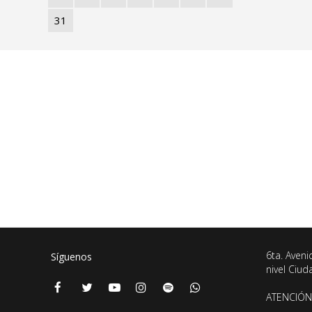
31
6ta. Aveni
Síguenos
nivel Ciu
ATENCIÓN 