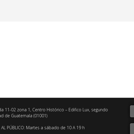
da 11-02 zona 1, Centro Histórico – Edifico Lux, segundo
dad de Guatemala (01001)
AL PÚBLICO: Martes a sábado de 10 A 19 h