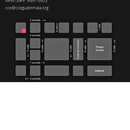
WHATSAPP: 4991-9923
cce@cceguatemala.org