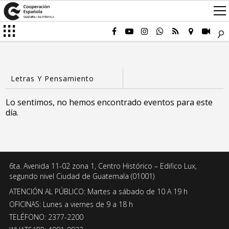
Lo sentimos, no hemos encontrado eventos para este
día.
6ta. Avenida 11-02 zona 1, Centro Histórico – Edifico Lux,
segundo nivel Ciudad de Guatemala (01001)
ATENCIÓN AL PÚBLICO: Martes a sábado de 10 A 19 h
OFICINAS: Lunes a viernes de 9 a 18 h
TELÉFONO: 2377-2200