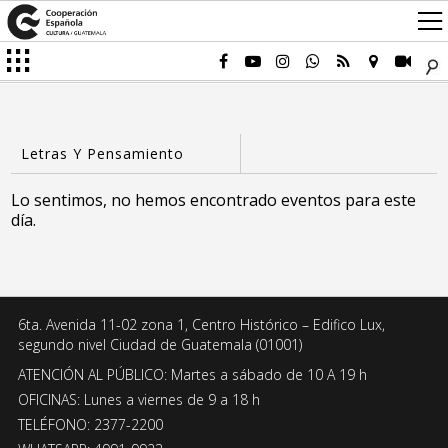
Lo sentimos, no hemos encontrado eventos para este
día.
6ta. Avenida 11-02 zona 1, Centro Histórico – Edifico Lux,
segundo nivel Ciudad de Guatemala (01001)
ATENCIÓN AL PÚBLICO: Martes a sábado de 10 A 19 h
OFICINAS: Lunes a viernes de 9 a 18 h
TELÉFONO: 2377-2200