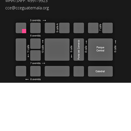
WHATSAPP: 4991-9923
cce@cceguatemala.org