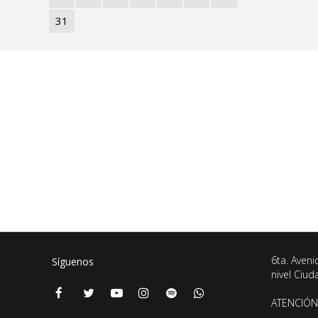
31
6ta. Aveni
Síguenos
nivel Ciu
ATENCIÓN 