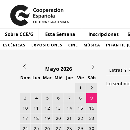
Sobre CCE/G
Esta Semana
Inscripciones
S
ESCÉNICAS
EXPOSICIONES
CINE
MÚSICA
INFANTIL J
Mayo 2026
Dom
Lun
Mar
Mié
Jue
Vie
Sáb
Lo sentimo
1
2
3
4
5
6
7
8
9
10
11
12
13
14
15
16
17
18
19
20
21
22
23
24
25
26
27
28
29
30