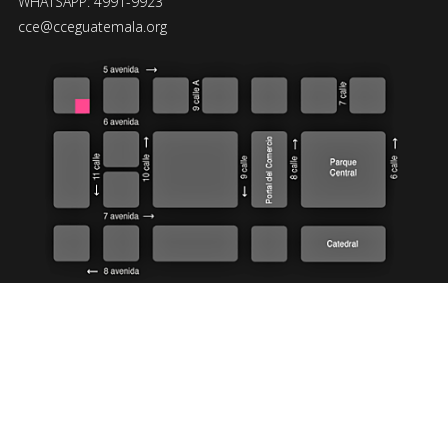
WHATSAPP: 4991-9923
cce@cceguatemala.org