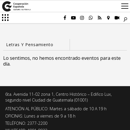
Lo sentimos, no hemos encontrado eventos para este
día.
6ta. Avenida 11-02 zona 1, Centro Histórico – Edifico Lux,
segundo nivel Ciudad de Guatemala (01001)
ATENCIÓN AL PÚBLICO: Martes a sábado de 10 A 19 h
OFICINAS: Lunes a viernes de 9 a 18 h
TELÉFONO: 2377-2200