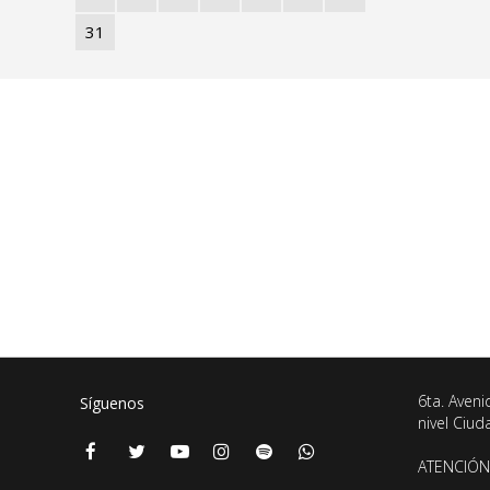
31
6ta. Aveni
Síguenos
nivel Ciu
ATENCIÓN 