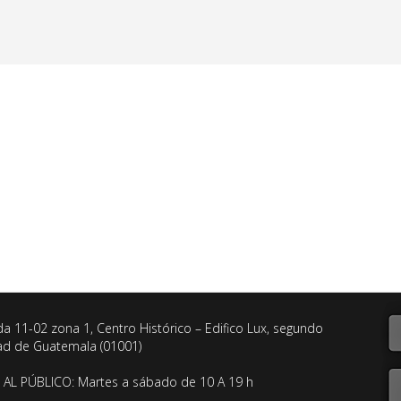
da 11-02 zona 1, Centro Histórico – Edifico Lux, segundo
dad de Guatemala (01001)
AL PÚBLICO: Martes a sábado de 10 A 19 h