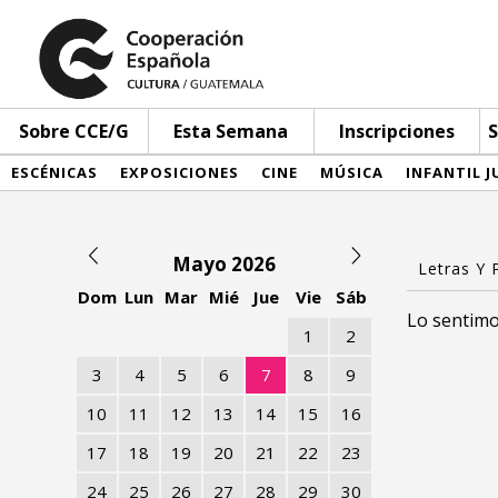
Sobre CCE/G
Esta Semana
Inscripciones
S
ESCÉNICAS
EXPOSICIONES
CINE
MÚSICA
INFANTIL J
Mayo 2026
Dom
Lun
Mar
Mié
Jue
Vie
Sáb
Lo sentimo
1
2
3
4
5
6
7
8
9
10
11
12
13
14
15
16
17
18
19
20
21
22
23
24
25
26
27
28
29
30