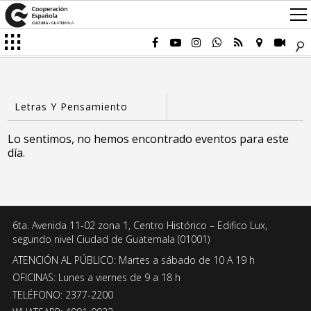
Lo sentimos, no hemos encontrado eventos para este
día.
6ta. Avenida 11-02 zona 1, Centro Histórico – Edifico Lux,
segundo nivel Ciudad de Guatemala (01001)
ATENCIÓN AL PÚBLICO: Martes a sábado de 10 A 19 h
OFICINAS: Lunes a viernes de 9 a 18 h
TELÉFONO: 2377-2200