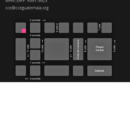
WHATSAPP: 4991-9923
cce@cceguatemala.org