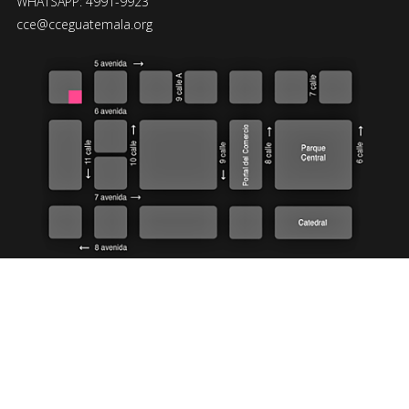
WHATSAPP: 4991-9923
cce@cceguatemala.org