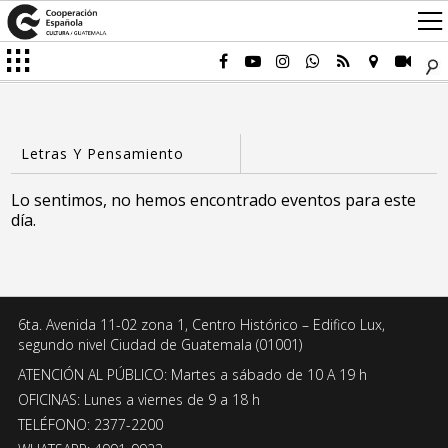
Lo sentimos, no hemos encontrado eventos para este
día.
6ta. Avenida 11-02 zona 1, Centro Histórico – Edifico Lux,
segundo nivel Ciudad de Guatemala (01001)
ATENCIÓN AL PÚBLICO: Martes a sábado de 10 A 19 h
OFICINAS: Lunes a viernes de 9 a 18 h
TELÉFONO: 2377-2200