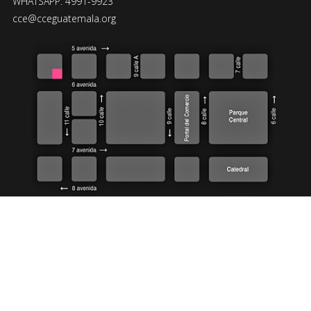
WHATSAPP: 4991-9923
cce@cceguatemala.org