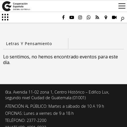
Lo sentimos, no hemos encontrado eventos para este
día.
6ta. Avenida 11-02 zona 1, Centro Histórico – Edifico Lux,
segundo nivel Ciudad de Guatemala (01001)
ATENCIÓN AL PÚBLICO: Martes a sábado de 10 A 19 h
OFICINAS: Lunes a viernes de 9 a 18 h
TELÉFONO: 2377-2200