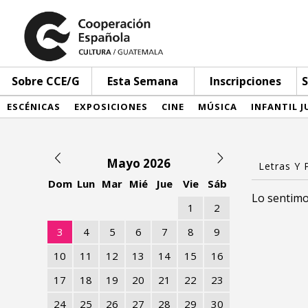
Sobre CCE/G
Esta Semana
Inscripciones
S
ESCÉNICAS
EXPOSICIONES
CINE
MÚSICA
INFANTIL J
Mayo 2026
Dom
Lun
Mar
Mié
Jue
Vie
Sáb
Lo sentimo
1
2
3
4
5
6
7
8
9
10
11
12
13
14
15
16
17
18
19
20
21
22
23
24
25
26
27
28
29
30