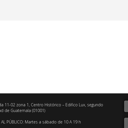
da 11-02 zona 1, Centro Histórico – Edifico Lux, segundo
dad de Guatemala (01001)
AL PÚBLICO: Martes a sábado de 10 A 19 h