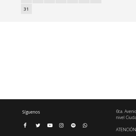
31
6ta. Aveni
Síguenos
nivel Ciu
ATENCIÓN 