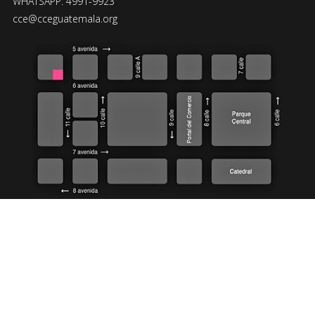
WHATSAPP: 4991-9923
cce@cceguatemala.org