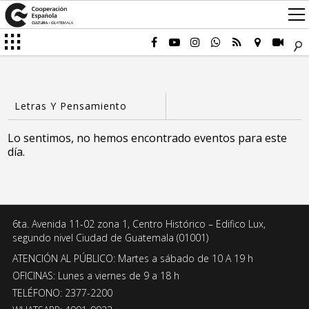
Lo sentimos, no hemos encontrado eventos para este
día.
6ta. Avenida 11-02 zona 1, Centro Histórico – Edifico Lux,
segundo nivel Ciudad de Guatemala (01001)
ATENCIÓN AL PÚBLICO: Martes a sábado de 10 A 19 h
OFICINAS: Lunes a viernes de 9 a 18 h
TELÉFONO: 2377-2200