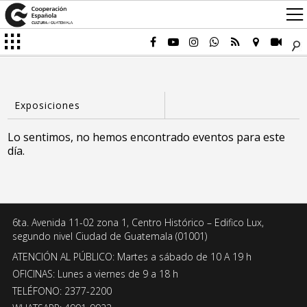
Lo sentimos, no hemos encontrado eventos para este
día.
6ta. Avenida 11-02 zona 1, Centro Histórico – Edifico Lux,
segundo nivel Ciudad de Guatemala (01001)
ATENCIÓN AL PÚBLICO: Martes a sábado de 10 A 19 h
OFICINAS: Lunes a viernes de 9 a 18 h
TELÉFONO: 2377-2200