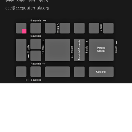
WHATSAPP: 4991-9923
cce@cceguatemala.org