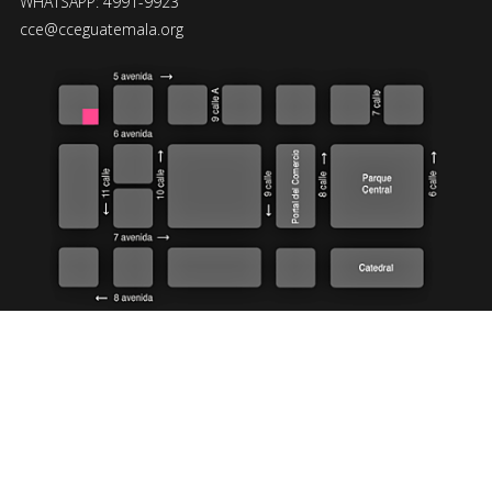
WHATSAPP: 4991-9923
cce@cceguatemala.org