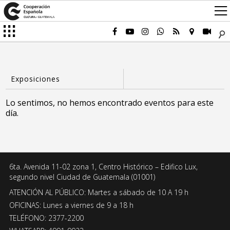
Lo sentimos, no hemos encontrado eventos para este
día.
6ta. Avenida 11-02 zona 1, Centro Histórico – Edifico Lux,
segundo nivel Ciudad de Guatemala (01001)
ATENCIÓN AL PÚBLICO: Martes a sábado de 10 A 19 h
OFICINAS: Lunes a viernes de 9 a 18 h
TELÉFONO: 2377-2200