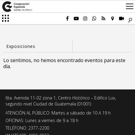
Lo sentimos, no hemos encontrado eventos para este
día.
6ta. Avenida 11-02 zona 1, Centro Histórico – Edifico Lux,
segundo nivel Ciudad de Guatemala (01001)
ATENCIÓN AL PÚBLICO: Martes a sábado de 10 A 19 h
OFICINAS: Lunes a viernes de 9 a 18 h
TELÉFONO: 2377-2200