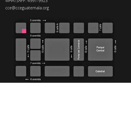
WHATSAPP: 4991-9923
cce@cceguatemala.org