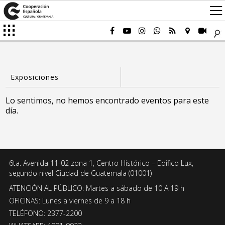
Lo sentimos, no hemos encontrado eventos para este
día.
6ta. Avenida 11-02 zona 1, Centro Histórico – Edifico Lux,
segundo nivel Ciudad de Guatemala (01001)
ATENCIÓN AL PÚBLICO: Martes a sábado de 10 A 19 h
OFICINAS: Lunes a viernes de 9 a 18 h
TELÉFONO: 2377-2200