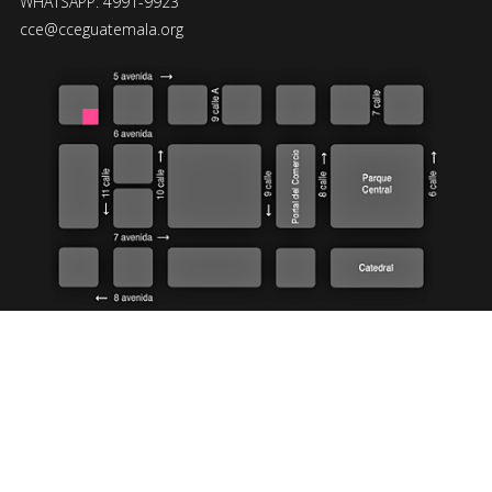
WHATSAPP: 4991-9923
cce@cceguatemala.org