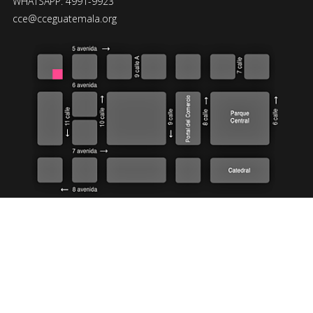
WHATSAPP: 4991-9923
cce@cceguatemala.org