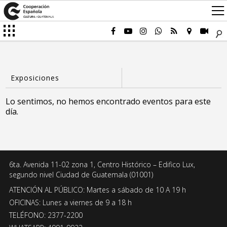
Lo sentimos, no hemos encontrado eventos para este
día.
6ta. Avenida 11-02 zona 1, Centro Histórico – Edifico Lux,
segundo nivel Ciudad de Guatemala (01001)
ATENCIÓN AL PÚBLICO: Martes a sábado de 10 A 19 h
OFICINAS: Lunes a viernes de 9 a 18 h
TELÉFONO: 2377-2200