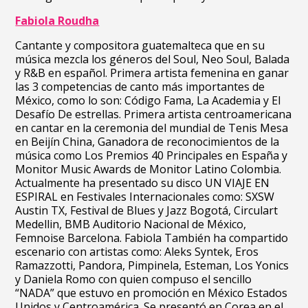
Fabiola Roudha
Cantante y compositora guatemalteca que en su
música mezcla los géneros del Soul, Neo Soul, Balada
y R&B en español. Primera artista femenina en ganar
las 3 competencias de canto más importantes de
México, como lo son: Código Fama, La Academia y El
Desafío De estrellas. Primera artista centroamericana
en cantar en la ceremonia del mundial de Tenis Mesa
en Beijín China, Ganadora de reconocimientos de la
música como Los Premios 40 Principales en España y
Monitor Music Awards de Monitor Latino Colombia.
Actualmente ha presentado su disco UN VIAJE EN
ESPIRAL en Festivales Internacionales como: SXSW
Austin TX, Festival de Blues y Jazz Bogotá, Circulart
Medellin, BMB Auditorio Nacional de México,
Femnoise Barcelona. Fabiola También ha compartido
escenario con artistas como: Aleks Syntek, Eros
Ramazzotti, Pandora, Pimpinela, Esteman, Los Yonics
y Daniela Romo con quien compuso el sencillo
“NADA” que estuvo en promoción en México Estados
Unidos y Centroamérica. Se presentó en Corea en el